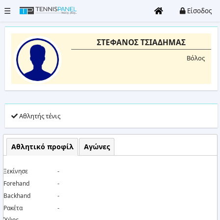
☰
Είσοδος
ΣΤΕΦΑΝΟΣ ΤΣΙΑΔΗΜΑΣ
Όλα
Βόλος
τα
γήπεδα
Clubs
Αθλητής τένις
Τουρνουά
Είσοδος
Αθλητικό προφίλ
Αγώνες
/
Εγγραφή
Ξεκίνησε
-
Forehand
-
Καταχώρηση
Backhand
-
Club
Ρακέτα
-
Ύψος
-