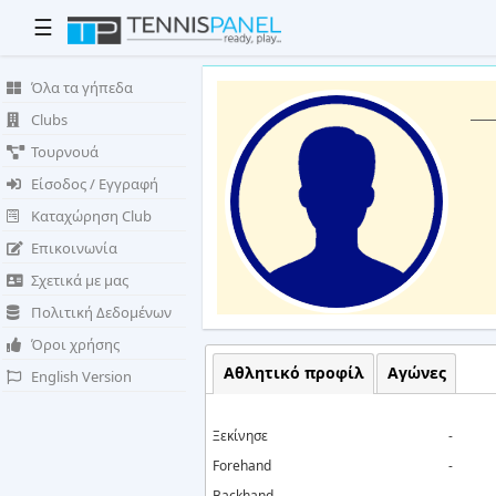
☰
Όλα τα γήπεδα
Clubs
Τουρνουά
Είσοδος / Εγγραφή
Καταχώρηση Club
Επικοινωνία
Σχετικά με μας
Πολιτική Δεδομένων
Όροι χρήσης
Αθλητικό προφίλ
Αγώνες
English Version
Ξεκίνησε
-
Forehand
-
Backhand
-