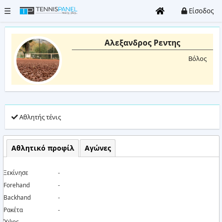
☰
Είσοδος
Αλεξανδρος Ρεντης
Όλα
Βόλος
τα
γήπεδα
Clubs
Αθλητής τένις
Τουρνουά
Είσοδος
Αθλητικό προφίλ
Αγώνες
/
Εγγραφή
Ξεκίνησε
-
Forehand
-
Καταχώρηση
Backhand
-
Club
Ρακέτα
-
Ύψος
-