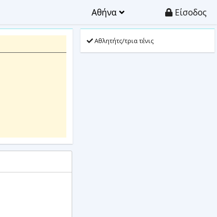
Αθήνα
Είσοδος
Αθλητήτς/τρια τένις