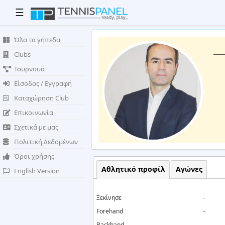
☰
Όλα τα γήπεδα
Clubs
Τουρνουά
Είσοδος / Εγγραφή
Καταχώρηση Club
Επικοινωνία
Σχετικά με μας
Πολιτική Δεδομένων
Όροι χρήσης
Αθλητικό προφίλ
Αγώνες
English Version
Ξεκίνησε
-
Forehand
-
Backhand
-