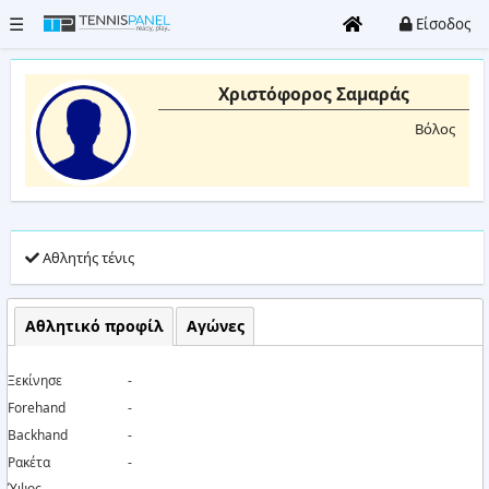
☰
Είσοδος
Χριστόφορος Σαμαράς
Όλα
Βόλος
τα
γήπεδα
Clubs
Αθλητής τένις
Τουρνουά
Είσοδος
Αθλητικό προφίλ
Αγώνες
/
Εγγραφή
Ξεκίνησε
-
Forehand
-
Καταχώρηση
Backhand
-
Club
Ρακέτα
-
Ύψος
-