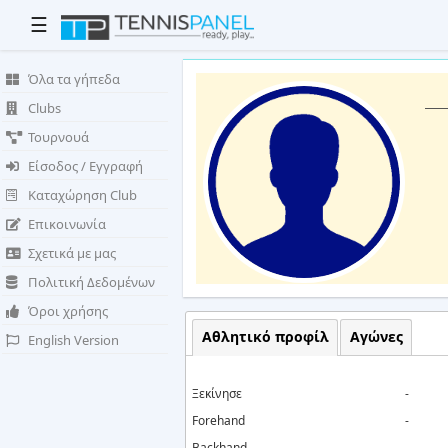
☰
Όλα τα γήπεδα
Clubs
Τουρνουά
Είσοδος / Εγγραφή
Καταχώρηση Club
Επικοινωνία
Σχετικά με μας
Πολιτική Δεδομένων
Όροι χρήσης
Αθλητικό προφίλ
Αγώνες
English Version
Ξεκίνησε
-
Forehand
-
Backhand
-