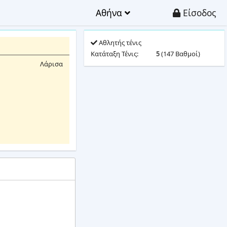
Αθήνα
Είσοδος
Αθλητής τένις
Κατάταξη Τένις:
5
(147 Βαθμοί)
Λάρισα